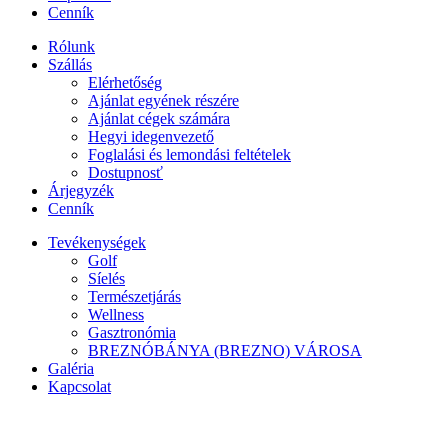
Cenník
Rólunk
Szállás
Elérhetőség
Ajánlat egyének részére
Ajánlat cégek számára
Hegyi idegenvezető
Foglalási és lemondási feltételek
Dostupnosť
Árjegyzék
Cenník
Tevékenységek
Golf
Síelés
Természetjárás
Wellness
Gasztronómia
BREZNÓBÁNYA (BREZNO) VÁROSA
Galéria
Kapcsolat