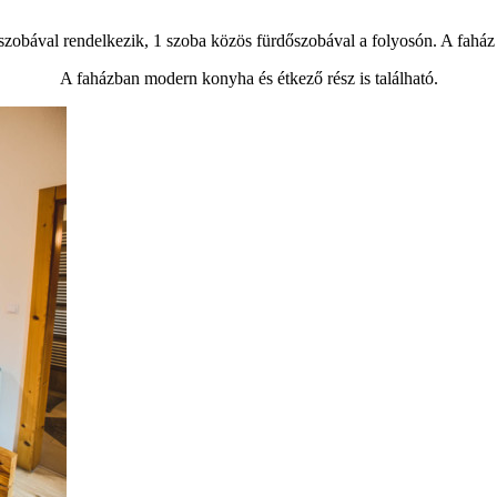
őszobával rendelkezik, 1 szoba közös fürdőszobával a folyosón. A faház 
A faházban modern konyha és étkező rész is található.