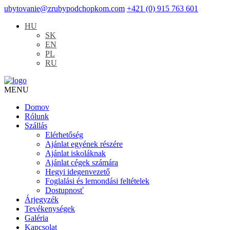
ubytovanie@zrubypodchopkom.com
+421 (0) 915 763 601
HU
SK
EN
PL
RU
MENU
Domov
Rólunk
Szállás
Elérhetőség
Ajánlat egyének részére
Ajánlat iskoláknak
Ajánlat cégek számára
Hegyi idegenvezető
Foglalási és lemondási feltételek
Dostupnosť
Árjegyzék
Tevékenységek
Galéria
Kapcsolat