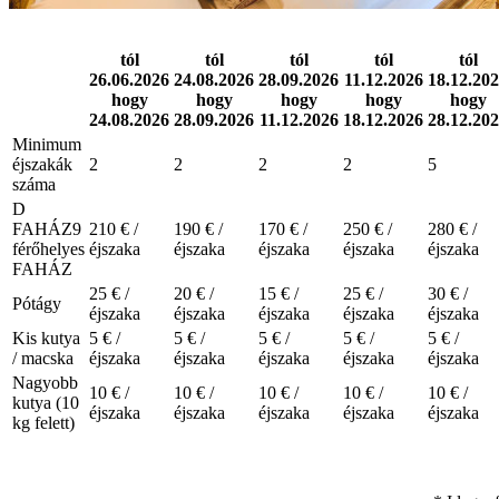
tól
tól
tól
tól
tól
26.06.2026
24.08.2026
28.09.2026
11.12.2026
18.12.20
hogy
hogy
hogy
hogy
hogy
24.08.2026
28.09.2026
11.12.2026
18.12.2026
28.12.20
Minimum
éjszakák
2
2
2
2
5
száma
D
FAHÁZ
9
210 € /
190 € /
170 € /
250 € /
280 € /
férőhelyes
éjszaka
éjszaka
éjszaka
éjszaka
éjszaka
FAHÁZ
25 € /
20 € /
15 € /
25 € /
30 € /
Pótágy
éjszaka
éjszaka
éjszaka
éjszaka
éjszaka
Kis kutya
5 € /
5 € /
5 € /
5 € /
5 € /
/ macska
éjszaka
éjszaka
éjszaka
éjszaka
éjszaka
Nagyobb
10 € /
10 € /
10 € /
10 € /
10 € /
kutya (10
éjszaka
éjszaka
éjszaka
éjszaka
éjszaka
kg felett)