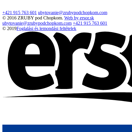
+421 915 763 601
ubytovanie@zrubypodchopkom.com
© 2016 ZRUBY pod Chopkom.
Web by ersor.sk
ubytovanie@zrubypodchopkom.com
+421 915 763 601
© 2019
Foglalási és lemondási feltételek