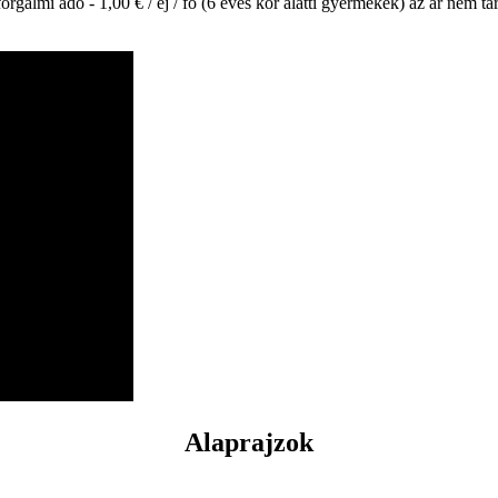
orgalmi adó - 1,00 € / éj / fő (6 éves kor alatti gyermekek) az ár nem ta
Alaprajzok