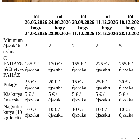
tól
tól
tól
tól
tól
26.06.2026
24.08.2026
28.09.2026
11.12.2026
18.12.20
hogy
hogy
hogy
hogy
hogy
24.08.2026
28.09.2026
11.12.2026
18.12.2026
28.12.20
Minimum
éjszakák
2
2
2
2
5
száma
C
FAHÁZ
8
185 € /
170 € /
155 € /
225 € /
255 € /
férőhelyes
éjszaka
éjszaka
éjszaka
éjszaka
éjszaka
FAHÁZ
25 € /
20 € /
15 € /
25 € /
30 € /
Pótágy
éjszaka
éjszaka
éjszaka
éjszaka
éjszaka
Kis kutya
5 € /
5 € /
5 € /
5 € /
5 € /
/ macska
éjszaka
éjszaka
éjszaka
éjszaka
éjszaka
Nagyobb
10 € /
10 € /
10 € /
10 € /
10 € /
kutya (10
éjszaka
éjszaka
éjszaka
éjszaka
éjszaka
kg felett)