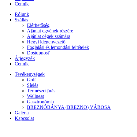
Cenník
Rólunk
Szállás
Elérhetőség
Ajánlat egyének részére
Ajánlat cégek számára
Hegyi idegenvezető
Foglalási és lemondási feltételek
Dostupnosť
Árjegyzék
Cenník
Tevékenységek
Golf
Síelés
Természetjárás
Wellness
Gasztronómia
BREZNÓBÁNYA (BREZNO) VÁROSA
Galéria
Kapcsolat