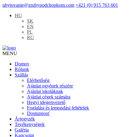
ubytovanie@zrubypodchopkom.com
+421 (0) 915 763 601
HU
SK
EN
PL
RU
MENU
Domov
Rólunk
Szállás
Elérhetőség
Ajánlat egyének részére
Ajánlat iskoláknak
Ajánlat cégek számára
Hegyi idegenvezető
Foglalási és lemondási feltételek
Dostupnosť
Árjegyzék
Tevékenységek
Galéria
Kapcsolat