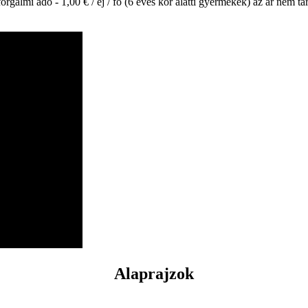
orgalmi adó - 1,00 € / éj / fő (6 éves kor alatti gyermekek) az ár nem ta
Alaprajzok