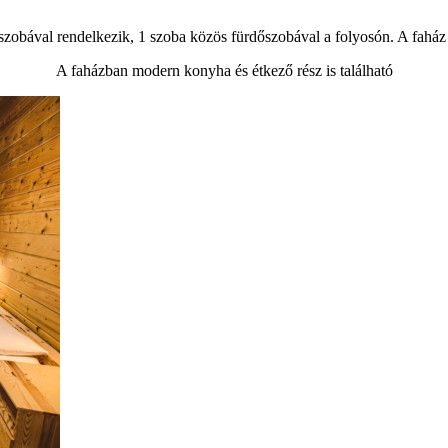
őszobával rendelkezik, 1 szoba közös fürdőszobával a folyosón. A faház 
A faházban modern konyha és étkező rész is található